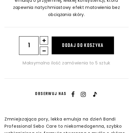
emulsja o przyjemnej, lekkiej konsystencji, która
zapewnia natychmiastowy efekt matowienia bez
obciążania skóry.
ilość
DODAJ DO KOSZYKA
Bandi
Sebo
Care
Maksymalna ilość zamówienia to 5 sztuk
Zmniejszająca
pory
lekka
emulsja
OBSERWUJ NAS
na
dzień
[SCX04]
50ml
Zmniejszająca pory, lekka emulsja na dzień Bandi
Professional Sebo Care to niekomedogenna, szybko