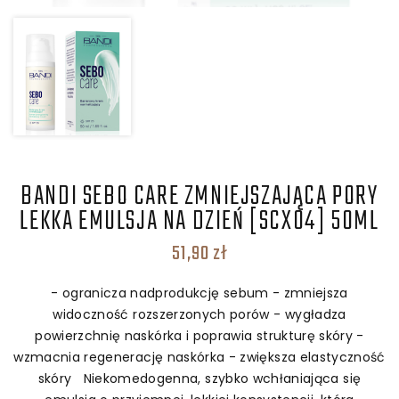
BANDI SEBO CARE ZMNIEJSZAJĄCA PORY
LEKKA EMULSJA NA DZIEŃ [SCX04] 50ML
51,90
zł
- ogranicza nadprodukcję sebum - zmniejsza
widoczność rozszerzonych porów - wygładza
powierzchnię naskórka i poprawia strukturę skóry -
wzmacnia regenerację naskórka - zwiększa elastyczność
skóry Niekomedogenna, szybko wchłaniająca się