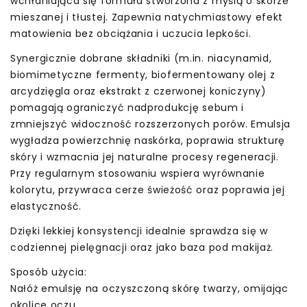
wchłaniająca się formuła stworzona z myślą o skórze
mieszanej i tłustej. Zapewnia natychmiastowy efekt
matowienia bez obciążania i uczucia lepkości.
Synergicznie dobrane składniki (m.in. niacynamid,
biomimetyczne fermenty, biofermentowany olej z
arcydzięgla oraz ekstrakt z czerwonej koniczyny)
pomagają ograniczyć nadprodukcję sebum i
zmniejszyć widoczność rozszerzonych porów. Emulsja
wygładza powierzchnię naskórka, poprawia strukturę
skóry i wzmacnia jej naturalne procesy regeneracji.
Przy regularnym stosowaniu wspiera wyrównanie
kolorytu, przywraca cerze świeżość oraz poprawia jej
elastyczność.
Dzięki lekkiej konsystencji idealnie sprawdza się w
codziennej pielęgnacji oraz jako baza pod makijaż.
Sposób użycia:
Nałóż emulsję na oczyszczoną skórę twarzy, omijając
okolice oczu.