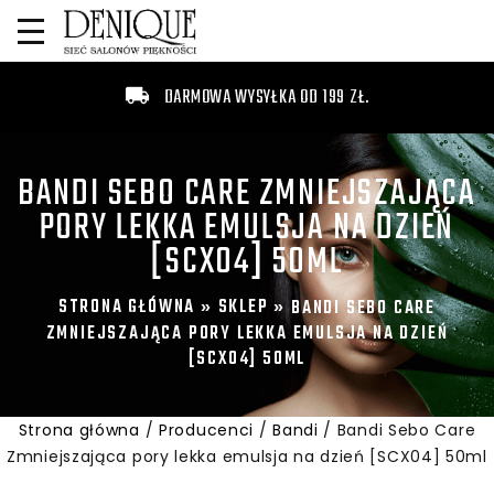
DARMOWA WYSYŁKA OD 199 ZŁ.
BANDI SEBO CARE ZMNIEJSZAJĄCA
PORY LEKKA EMULSJA NA DZIEŃ
[SCX04] 50ML
STRONA GŁÓWNA
SKLEP
»
»
BANDI SEBO CARE
ZMNIEJSZAJĄCA PORY LEKKA EMULSJA NA DZIEŃ
[SCX04] 50ML
Strona główna
/
Producenci
/
Bandi
/ Bandi Sebo Care
Zmniejszająca pory lekka emulsja na dzień [SCX04] 50ml