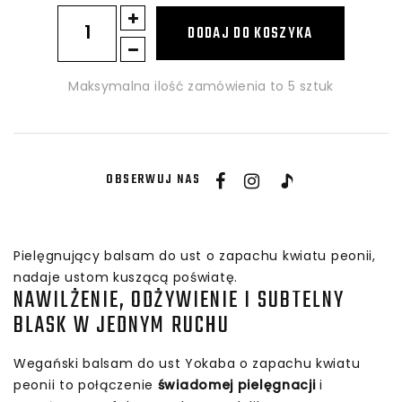
ilość
DODAJ DO KOSZYKA
Yokaba
Peony
Sparkle
Maksymalna ilość zamówienia to 5 sztuk
Essence
Vegan
Lip
Balm
OBSERWUJ NAS
I
Balsam
do
ust
Pielęgnujący balsam do ust o zapachu kwiatu peonii,
z
nadaje ustom kuszącą poświatę.
NAWILŻENIE, ODŻYWIENIE I SUBTELNY
drobinkami
BLASK W JEDNYM RUCHU
15ml
Wegański balsam do ust Yokaba o zapachu kwiatu
peonii to połączenie
świadomej pielęgnacji
i