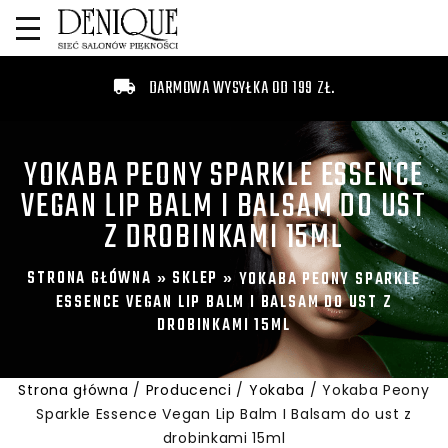
DARMOWA WYSYŁKA OD 199 ZŁ.
YOKABA PEONY SPARKLE ESSENCE
VEGAN LIP BALM I BALSAM DO UST
Z DROBINKAMI 15ML
STRONA GŁÓWNA
SKLEP
»
»
YOKABA PEONY SPARKLE
ESSENCE VEGAN LIP BALM I BALSAM DO UST Z
DROBINKAMI 15ML
Strona główna
/
Producenci
/
Yokaba
/ Yokaba Peony
Sparkle Essence Vegan Lip Balm I Balsam do ust z
drobinkami 15ml