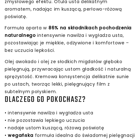
zmysłowego efektu. Otula usta delikatnym
aromatem, nadając im kuszącą, perłowo-różową
poświatę.
Formuła oparta w
86% na składnikach pochodzenia
naturalnego
intensywnie nawilża i wygładza usta,
pozostawiając je miękkie, odżywione i komfortowe –
bez uczucia lepkości.
Olej awokado i olej ze słodkich migdałów głęboko
pielęgnują, przywracając ustom gładkość i naturalną
sprężystość. Kremowa konsystencja delikatnie sunie
po ustach, tworząc lekki, pielęgnujący film z
subtelnym połyskiem.
DLACZEGO GO POKOCHASZ?
• intensywnie nawilża i wygładza usta
• nie pozostawia lepkiego uczucia
• nadaje ustom kuszącą, różową poświatę
•
wegańska
formuła idealna do świadomej pielęgnacji